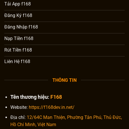
Tải App f168
Đăng Ký f168
Đăng Nhập f168
Nạp Tiền f168
Rút Tiền f168
Liên Hệ f168
THÔNG TIN
Tên thương hiệu:
F168
Website:
https://f168dev.in.net/
Địa chỉ:
12/64C Man Thiện, Phường Tân Phú, Thủ Đức,
Hồ Chí Minh, Việt Nam