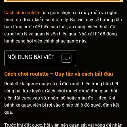
Cách chơi roulette
bao gồm chọn ô số may mắn và nghệ
thuật dự đoán, kiểm soát tâm lý. Bài viết này sẽ hướng dẫn
bạn từng bước để hiểu sâu luật, áp dụng chiến thuật đặt
cược hợp lý và quản lý vốn hiệu quả. Nhà cái F168 đồng
hành cùng hội viên chinh phục game này.
NỘI DUNG BÀI VIẾT
Cách chơi roulette – Quy tắc và cách bắt đầu
Roulette là game quay số cổ điển xuất hiện trong hầu hết
sòng bài trực tuyến. Cách chơi roulette khá đơn giản: hội
viên đặt cược vào số, nhóm số hoặc màu đỏ – đen. Khi
bánh xe quay, viên bi rơi vào ô nào thì ô đó quyết định kết
quả.
Trước khi đặt cược, hội viên nên quan sát vài vòng để nhận