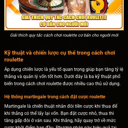
Giải thích quy tắc cách chơi roulette cơ bản cho người mới
Kỹ thuật và chiến lược cụ thể trong cách chơi
roulette
Áp dụng chiến lược là yếu tố quan trọng giúp bạn tăng tỷ lệ
thắng và quản lý vốn tốt hơn. Dưới đây là ba kỹ thuật phổ
biến trong cách chơi roulette được nhiều cao thủ sử dụng.
Hệ thống martingale trong cách đặt cược roulette
Martingale là chiến thuật nhân đôi tiền cược khi thua để
khi thắng có thể lấy lại vốn. Bạn đặt cược nhỏ, thua thì
tăng gấp đôi ở ván sau. Khi thắng, hãy quay trở về mức
cược khởi điểm ban đầu. Phương pháp này hiệu quả tại