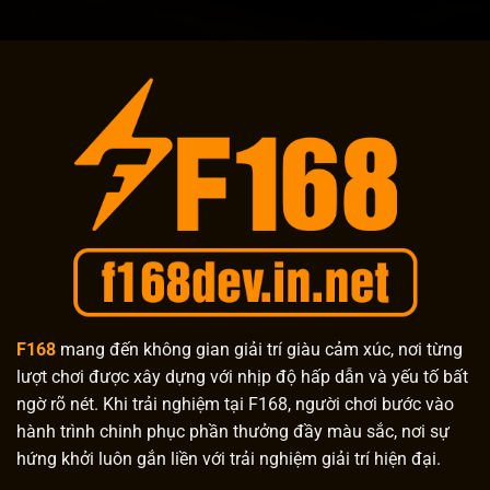
F168
mang đến không gian giải trí giàu cảm xúc, nơi từng
lượt chơi được xây dựng với nhịp độ hấp dẫn và yếu tố bất
ngờ rõ nét. Khi trải nghiệm tại F168, người chơi bước vào
hành trình chinh phục phần thưởng đầy màu sắc, nơi sự
hứng khởi luôn gắn liền với trải nghiệm giải trí hiện đại.