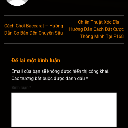
Chiến Thuật Xóc Đĩa –
Cách Chơi Baccarat – Hướng
Hướng Dẫn Cách Đặt Cược
Dẫn Cơ Bản Đến Chuyên Sâu
Thông Minh Tại F168
Để lại một bình luận
Email của bạn sẽ không được hiển thị công khai.
Các trường bắt buộc được đánh dấu
*
Bình luận
*