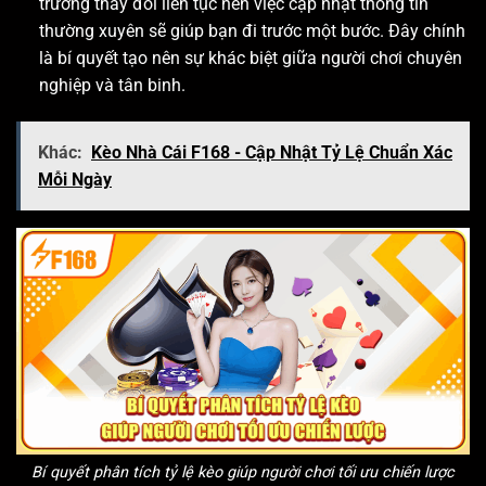
trường thay đổi liên tục nên việc cập nhật thông tin
thường xuyên sẽ giúp bạn đi trước một bước. Đây chính
là bí quyết tạo nên sự khác biệt giữa người chơi chuyên
nghiệp và tân binh.
Khác:
Kèo Nhà Cái F168 - Cập Nhật Tỷ Lệ Chuẩn Xác
Mỗi Ngày
Bí quyết phân tích tỷ lệ kèo giúp người chơi tối ưu chiến lược