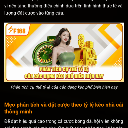
vì nền tảng thường điều chỉnh dựa trên tình hình thực tế và
lượng đặt cược vào từng cửa.
Phân tích cụ thể tỷ lệ của các dạng kèo phổ biến hiện nay
Mẹo phân tích và đặt cược theo tỷ lệ kèo nhà cái
thông minh
Để đạt hiệu quả cao trong cá cược bóng đá, hội viên không