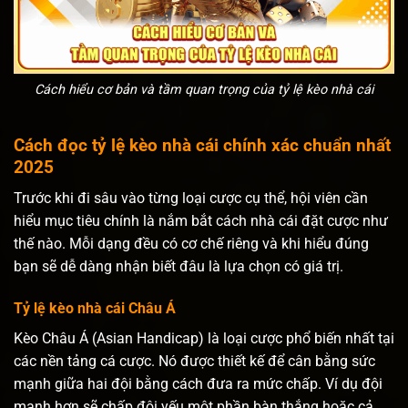
Cách hiểu cơ bản và tầm quan trọng của tỷ lệ kèo nhà cái
Cách đọc tỷ lệ kèo nhà cái chính xác chuẩn nhất
2025
Trước khi đi sâu vào từng loại cược cụ thể, hội viên cần
hiểu mục tiêu chính là nắm bắt cách nhà cái đặt cược như
thế nào. Mỗi dạng đều có cơ chế riêng và khi hiểu đúng
bạn sẽ dễ dàng nhận biết đâu là lựa chọn có giá trị.
Tỷ lệ kèo nhà cái Châu Á
Kèo Châu Á (Asian Handicap) là loại cược phổ biến nhất tại
các nền tảng cá cược. Nó được thiết kế để cân bằng sức
mạnh giữa hai đội bằng cách đưa ra mức chấp. Ví dụ đội
mạnh hơn sẽ chấp đội yếu một phần bàn thắng hoặc cả