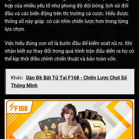
hợp của nhiều yếu tố như phong độ đội bóng, lịch sử đối
đầu và các biến động trên thị trường cá cược. Hiểu được
thông số này giúp có cái nhìn chiến lược hơn trong từng
lựa chọn.
Việc hiểu đúng con số là bước đầu để kiểm soát rủi ro. Khi
nhận biết sự thay đổi trong quá trình trận đấu diễn ra họ có
thể kịp thời điều chỉnh chiến thuật và bảo toàn vốn.
Khác:
Dàn Đề Bất Tử Tại F168 - Chiến Lược Chơi Số
Thông Minh