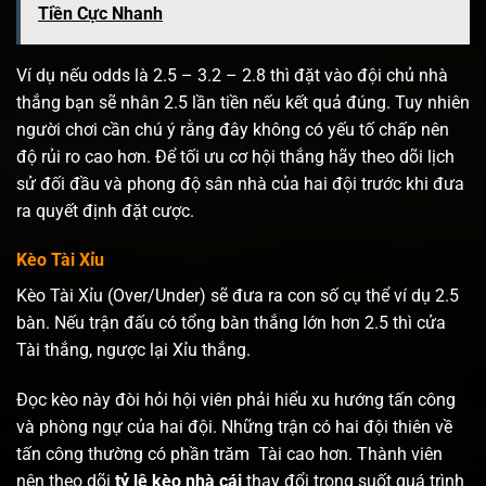
Tiền Cực Nhanh
Ví dụ nếu odds là 2.5 – 3.2 – 2.8 thì đặt vào đội chủ nhà
thắng bạn sẽ nhân 2.5 lần tiền nếu kết quả đúng. Tuy nhiên
người chơi cần chú ý rằng đây không có yếu tố chấp nên
độ rủi ro cao hơn. Để tối ưu cơ hội thắng hãy theo dõi lịch
sử đối đầu và phong độ sân nhà của hai đội trước khi đưa
ra quyết định đặt cược.
Kèo Tài Xỉu
Kèo Tài Xỉu (Over/Under) sẽ đưa ra con số cụ thể ví dụ 2.5
bàn. Nếu trận đấu có tổng bàn thắng lớn hơn 2.5 thì cửa
Tài thắng, ngược lại Xỉu thắng.
Đọc kèo này đòi hỏi hội viên phải hiểu xu hướng tấn công
và phòng ngự của hai đội. Những trận có hai đội thiên về
tấn công thường có phần trăm Tài cao hơn. Thành viên
nên theo dõi
tỷ lệ kèo nhà cái
thay đổi trong suốt quá trình