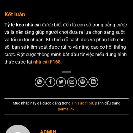
Kết luận
Tỷ lệ kèo nhà cái
được biết đến là con số trong bảng cược
và là nền tảng giúp người chơi đưa ra lựa chọn sáng suốt
và tối ưu lợi nhuận. Khi hiểu rõ cách đọc và phân tích con
số bạn sẽ kiểm soát được rủi ro và nâng cao cơ hội thắng
cược. Đặt cược thông minh bắt đầu từ việc hiểu đúng hình
thức cược tại
nhà cái
F168
.
Mục nhập này đã được đăng trong
Tin Tức f168
. Đánh dấu trang
permalink
.
ADMIN