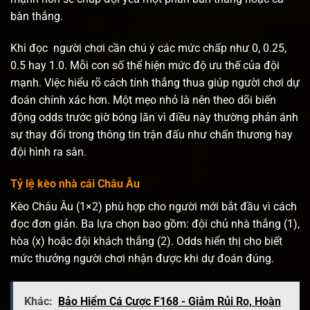
bàn thắng.
Khi đọc người chơi cần chú ý các mức chấp như 0, 0.25,
0.5 hay 1.0. Mỗi con số thể hiện mức độ ưu thế của đội
mạnh. Việc hiểu rõ cách tính thắng thua giúp người chơi dự
đoán chính xác hơn. Một mẹo nhỏ là nên theo dõi biến
động odds trước giờ bóng lăn vì điều này thường phản ánh
sự thay đổi trong thông tin trận đấu như chấn thương hay
đội hình ra sân.
Tỷ lệ kèo nhà cái Châu Âu
Kèo Châu Âu (1×2) phù hợp cho người mới bắt đầu vì cách
đọc đơn giản. Ba lựa chọn bao gồm: đội chủ nhà thắng (1),
hòa (x) hoặc đội khách thắng (2). Odds hiển thị cho biết
mức thưởng người chơi nhận được khi dự đoán đúng.
Khác:
Bảo Hiểm Cá Cược F168 - Giảm Rủi Ro, Hoàn