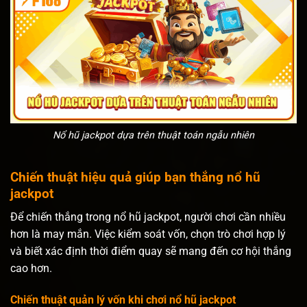
Nổ hũ jackpot dựa trên thuật toán ngẫu nhiên
Chiến thuật hiệu quả giúp bạn thắng nổ hũ
jackpot
Để chiến thắng trong nổ hũ jackpot, người chơi cần nhiều
hơn là may mắn. Việc kiểm soát vốn, chọn trò chơi hợp lý
và biết xác định thời điểm quay sẽ mang đến cơ hội thắng
cao hơn.
Chiến thuật quản lý vốn khi chơi nổ hũ jackpot