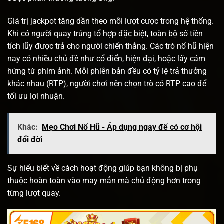
Giá trị jackpot tăng dần theo mỗi lượt cược trong hệ thống.
Khi có người quay trúng tổ hợp đặc biệt, toàn bộ số tiền
tích lũy được trả cho người chiến thắng. Các trò nổ hũ hiện
nay có nhiều chủ đề như cổ điển, hiện đại, hoặc lấy cảm
hứng từ phim ảnh. Mỗi phiên bản đều có tỷ lệ trả thưởng
khác nhau (RTP), người chơi nên chọn trò có RTP cao để
tối ưu lợi nhuận.
Khác:
Mẹo Chơi Nổ Hũ - Áp dụng ngay để có cơ hội
đổi đời
Sự hiểu biết về cách hoạt động giúp bạn không bị phụ
thuộc hoàn toàn vào may mắn mà chủ động hơn trong
từng lượt quay.