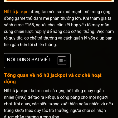
Nổ hũ jackpot
đang tạo nên sức hút mạnh mẽ trong cộng
đồng game thủ đam mê phần thưởng lớn. Khi tham gia tại
sảnh cược F168, người chơi cần kết hợp yếu tố may mắn
cùng chiến lược hợp lý để nâng cao cơ hội thắng. Việc nắm
rõ quy tắc, cơ chế trả thưởng và cách quản lý vốn giúp bạn
tiến gần hơn tới chiến thắng.
NỘI DUNG BÀI VIẾT
Tổng quan về nổ hũ jackpot và cơ chế hoạt
động
Nổ hũ jackpot là trò chơi sử dụng hệ thống quay ngẫu
nhiên (RNG) để tạo ra kết quả công bằng cho mọi người
chơi. Khi quay, các biểu tượng xuất hiện ngẫu nhiên và nếu
trùng khớp theo quy tắc trả thưởng, người chơi sẽ nhận
được phần thưởng tương ứng.