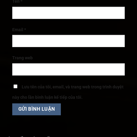
Tên
*
Email
*
Trang web
Lưu tên của tôi, email, và trang web trong trình duyệt
này cho lần bình luận kế tiếp của tôi.