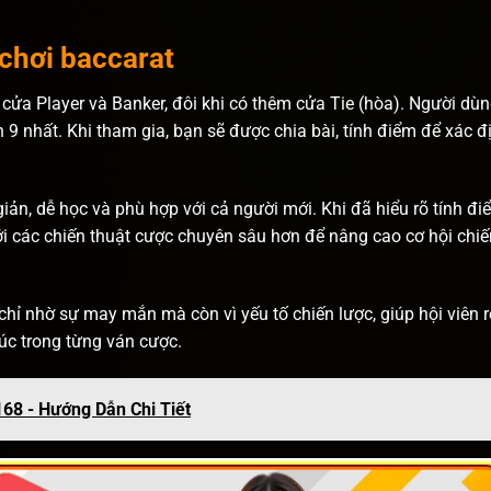
 chơi baccarat
 cửa Player và Banker, đôi khi có thêm cửa Tie (hòa). Người dù
9 nhất. Khi tham gia, bạn sẽ được chia bài, tính điểm để xác đ
giản, dễ học và phù hợp với cả người mới. Khi đã hiểu rõ tính đi
ới các chiến thuật cược chuyên sâu hơn để nâng cao cơ hội chiế
hỉ nhờ sự may mắn mà còn vì yếu tố chiến lược, giúp hội viên 
úc trong từng ván cược.
68 - Hướng Dẫn Chi Tiết