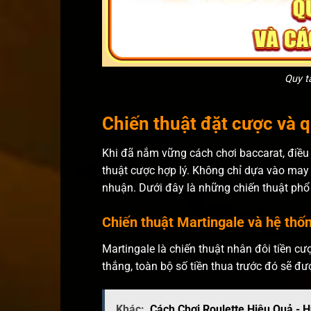
Quy tắ
Chiến thuật đặt cược và q
Khi đã nắm vững cách chơi baccarat, điều 
thuật cược hợp lý. Không chỉ dựa vào may mắ
nhuận. Dưới đây là những chiến thuật phổ 
Chiến thuật Martingale và hệ thố
Martingale là chiến thuật nhân đôi tiền cư
thắng, toàn bộ số tiền thua trước đó sẽ đ
Khác:
Cách Chơi Roulette Hiệu Quả - 