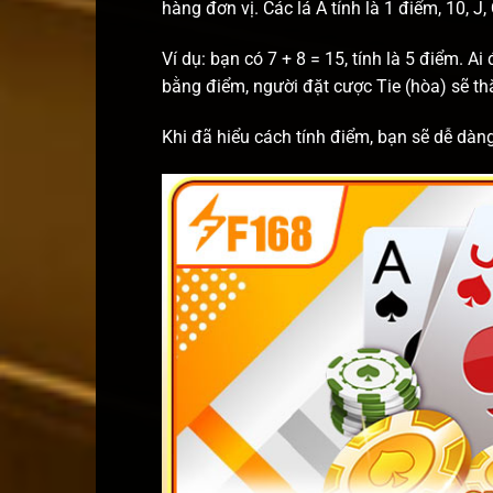
hàng đơn vị. Các lá A tính là 1 điểm, 10, J, 
Ví dụ: bạn có 7 + 8 = 15, tính là 5 điểm. A
bằng điểm, người đặt cược Tie (hòa) sẽ th
Khi đã hiểu cách tính điểm, bạn sẽ dễ dàn