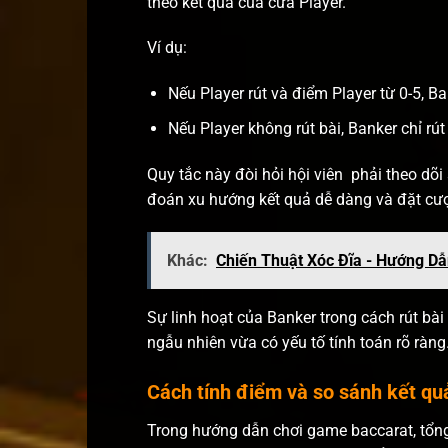
theo kết quả của cửa Player.
Ví dụ:
Nếu Player rút và điểm Player từ 0-5, Ba
Nếu Player không rút bài, Banker chỉ rút
Quy tắc này đòi hỏi hội viên phải theo dõi
đoán xu hướng kết quả dễ dàng và đặt cượ
Khác:
Chiến Thuật Xóc Đĩa - Hướng D
Sự linh hoạt của Banker trong cách rút bài
ngẫu nhiên vừa có yếu tố tính toán rõ ràng
Cách tính điểm và so sánh kết qu
Trong hướng dẫn chơi game baccarat, tổng đ