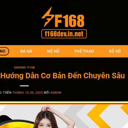
INO
ĐÁ GÀ
NỔ HŨ
THỂ THAO
XỔ SỐ
CASINO F168
– Hướng Dẫn Cơ Bản Đến Chuyên Sâu
G TRÊN
THÁNG 10 20, 2025
BỞI
ADMIN