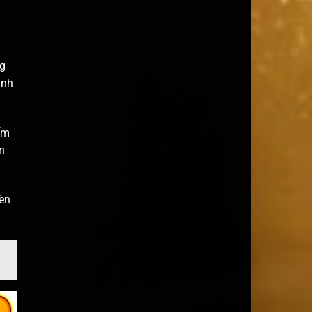
ng
ịnh
ểm
n
rèn