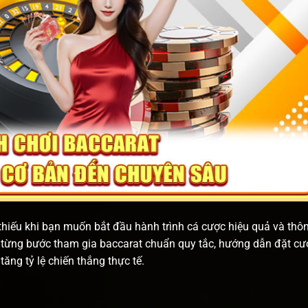
 thiếu khi bạn muốn bắt đầu hành trình cá cược hiệu quả và thô
sẻ từng bước tham gia baccarat chuẩn quy tắc, hướng dẫn đặt cư
ăng tỷ lệ chiến thắng thực tế.