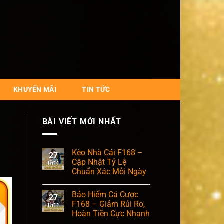
KHUYẾN MÃI
TIN TỨC
BÀI VIẾT MỚI NHẤT
Kèo Nhà Cái F168 –
27
Cập Nhật Tỷ Lệ
Th11
Chuẩn Xác Mỗi Ngày
Bảo Hiểm Cá Cược
27
F168 – Giảm Rủi Ro,
Th11
Hoàn Tiền Cực Nhanh