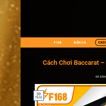
Chuyển
đến
nội
dung
F168
BẮN CÁ
CAS
Cách Chơi Baccarat 
ĐÃ ĐĂN
20
Th10