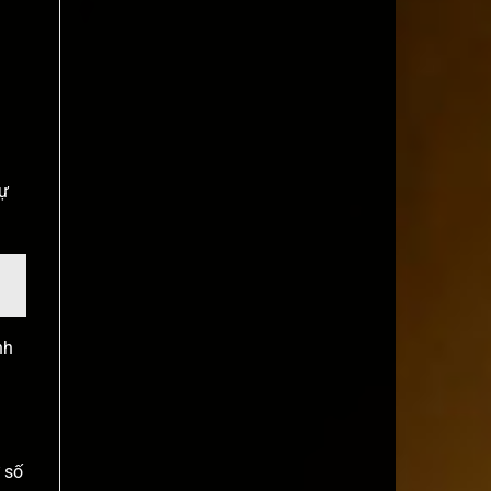
dự
nh
 số