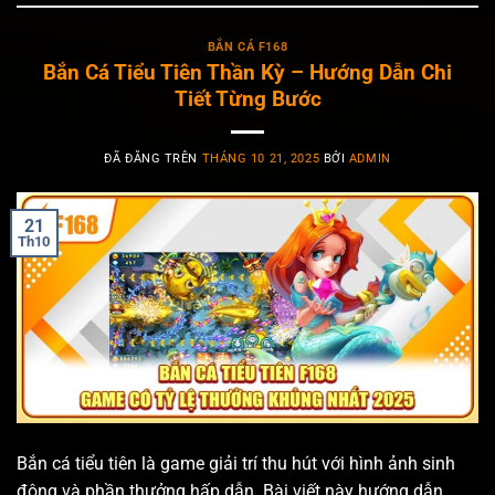
BẮN CÁ F168
Bắn Cá Tiểu Tiên Thần Kỳ – Hướng Dẫn Chi
Tiết Từng Bước
ĐÃ ĐĂNG TRÊN
THÁNG 10 21, 2025
BỞI
ADMIN
21
Th10
Bắn cá tiểu tiên là game giải trí thu hút với hình ảnh sinh
động và phần thưởng hấp dẫn. Bài viết này hướng dẫn