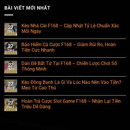
BÀI VIẾT MỚI NHẤT
Kèo Nhà Cái F168 – Cập Nhật Tỷ Lệ Chuẩn Xác
27
Mỗi Ngày
Th11
Bảo Hiểm Cá Cược F168 – Giảm Rủi Ro, Hoàn
27
Tiền Cực Nhanh
Th11
Dàn Đề Bất Tử Tại F168 – Chiến Lược Chơi Số
27
Thông Minh
Th11
Kèo Đồng Banh Là Gì Và Lúc Nào Nên Vào Tiền?
27
Mẹo Từ Cao Thủ
Th11
Hoàn Trả Cược Slot Game F168 – Nhận Lại Tiền
27
Triệu Dễ Dàng
Th11