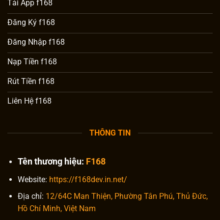
Tải App f168
Đăng Ký f168
Đăng Nhập f168
Nạp Tiền f168
Rút Tiền f168
Liên Hệ f168
THÔNG TIN
Tên thương hiệu:
F168
Website:
https://f168dev.in.net/
Địa chỉ:
12/64C Man Thiện, Phường Tân Phú, Thủ Đức,
Hồ Chí Minh, Việt Nam