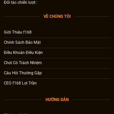
Đối tác chiến lượt :
VỀ CHÚNG TÔI
Giới Thiệu f168
Chính Sách Bảo Mật
Điều Khoản Điều Kiện
Chơi Có Trách Nhiệm
Câu Hỏi Thường Gặp
CEO f168 Lợi Trần
HƯỚNG DẪN