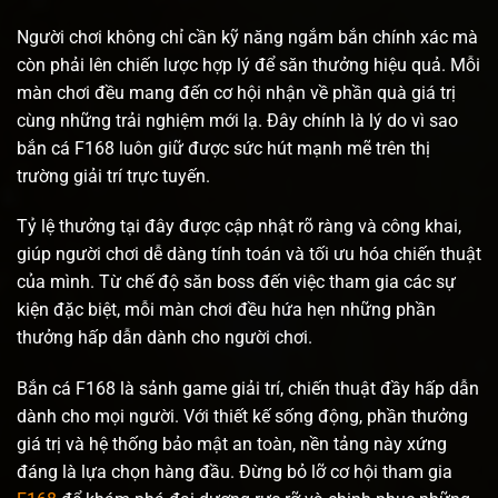
Người chơi không chỉ cần kỹ năng ngắm bắn chính xác mà
còn phải lên chiến lược hợp lý để săn thưởng hiệu quả. Mỗi
màn chơi đều mang đến cơ hội nhận về phần quà giá trị
cùng những trải nghiệm mới lạ. Đây chính là lý do vì sao
bắn cá F168 luôn giữ được sức hút mạnh mẽ trên thị
trường giải trí trực tuyến.
Tỷ lệ thưởng tại đây được cập nhật rõ ràng và công khai,
giúp người chơi dễ dàng tính toán và tối ưu hóa chiến thuật
của mình. Từ chế độ săn boss đến việc tham gia các sự
kiện đặc biệt, mỗi màn chơi đều hứa hẹn những phần
thưởng hấp dẫn dành cho người chơi.
Bắn cá F168 là sảnh game giải trí, chiến thuật đầy hấp dẫn
dành cho mọi người. Với thiết kế sống động, phần thưởng
giá trị và hệ thống bảo mật an toàn, nền tảng này xứng
đáng là lựa chọn hàng đầu. Đừng bỏ lỡ cơ hội tham gia