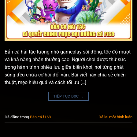
Bắn cá hải tặc tượng nhờ gameplay sôi động, tốc độ mượt
và khả năng nhận thưởng cao. Người chơi được thử sức
trong hành trình phiêu lưu giữa biển khơi, nơi từng phát
súng đều chứa cơ hội đổi vận. Bài viết này chia sẻ chiến
thuật, mẹo hiệu quả và cách tối ưu […]
TIẾP TỤC ĐỌC
→
Đã đăng trong
Bắn cá f168
Để lại một bình luận