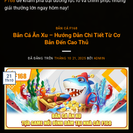
F168
để khám phá đại dương rực rỡ và chinh phục những
giải thưởng lớn ngay hôm nay!
BẮN CÁ F168
Bắn Cá Ăn Xu – Hướng Dẫn Chi Tiết Từ Cơ
Bản Đến Cao Thủ
ĐÃ ĐĂNG TRÊN
THÁNG 10 21, 2025
BỞI
ADMIN
21
Th10